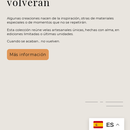
volverán
Algunas creaciones nacen de la inspiración, otras de materiales
especiales o de momentos que no se repetirán.
Esta colección reúne velas artesanales únicas, hechas con alma, en
ediciones limitadas o últimas unidades.
Cuando se acaban... no vuelven.
Más información
© Copyright. Todos los derechos
Aviso legal
|
Política de
reservados.
privacidad
ES