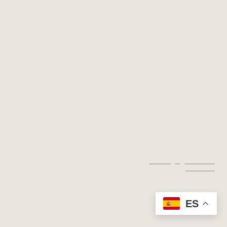
© Copyright. Todos los derechos
Aviso legal
|
Política de
reservados.
privacidad
ES