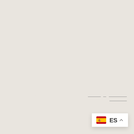
© Copyright. Todos los derechos
Aviso legal
|
Política de
reservados.
privacidad
ES