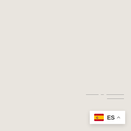
© Copyright. Todos los derechos
Aviso legal
|
Política de
reservados.
privacidad
ES