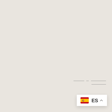
© Copyright. Todos los derechos
Aviso legal
|
Política de
reservados.
privacidad
ES