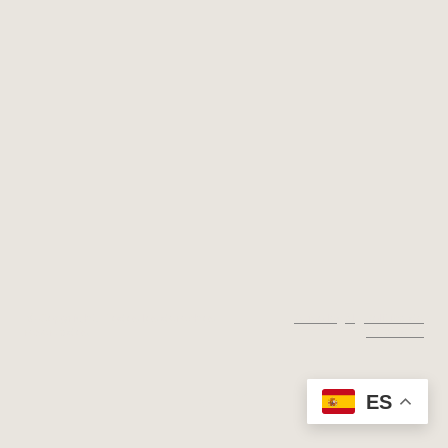
© Copyright. Todos los derechos
Aviso legal
|
Política de
reservados.
privacidad
ES