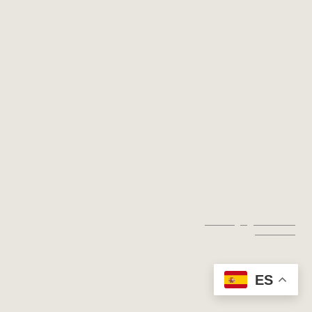
© Copyright. Todos los derechos
Aviso legal
|
Política de
reservados.
privacidad
ES