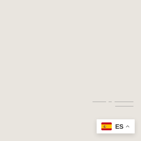
© Copyright. Todos los derechos
Aviso legal
|
Política de
reservados.
privacidad
ES