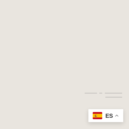
© Copyright. Todos los derechos
Aviso legal
|
Política de
reservados.
privacidad
ES